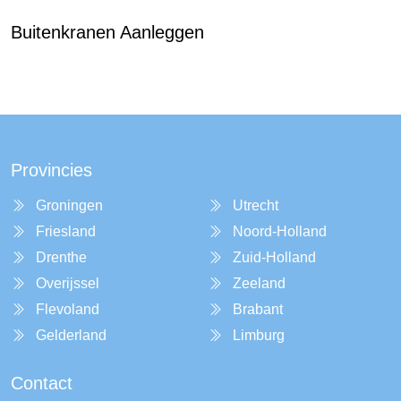
Buitenkranen Aanleggen
Provincies
Groningen
Utrecht
Friesland
Noord-Holland
Drenthe
Zuid-Holland
Overijssel
Zeeland
Flevoland
Brabant
Gelderland
Limburg
Contact