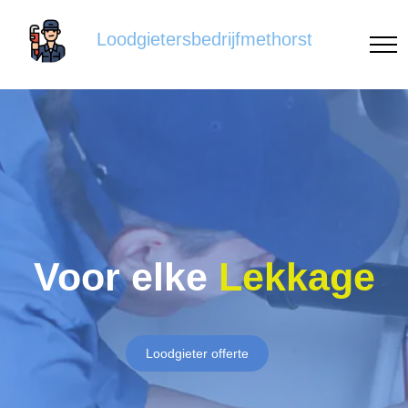
Loodgietersbedrijfmethorst
Voor elke
Lekkage
Loodgieter offerte