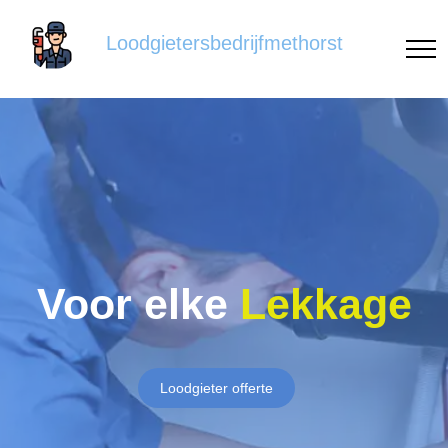
Loodgietersbedrijfmethorst
Voor elke
Lekkage
Loodgieter offerte