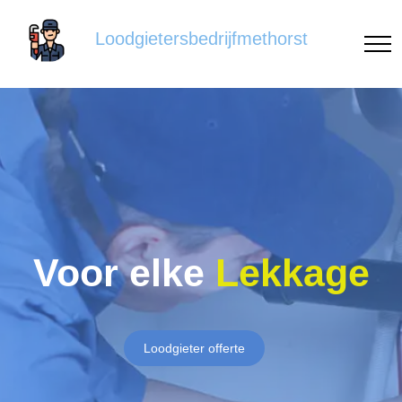
Loodgietersbedrijfmethorst
Voor elke
Lekkage
Loodgieter offerte