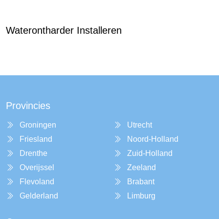
Waterontharder Installeren
Provincies
Groningen
Utrecht
Friesland
Noord-Holland
Drenthe
Zuid-Holland
Overijssel
Zeeland
Flevoland
Brabant
Gelderland
Limburg