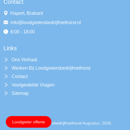
Contact
Hapert, Brabant
info@loodgietersbedrijfmethorst.nl
8:00 - 18:00
Links
Ons Verhaal
Werken Bij Loodgietersbedrijfmethorst
Contact
Veelgestelde Vragen
Sitemap
Loodgieter offerte
Copyright ©
Loodgietersbedrijfmethorst
Augustus, 2026.