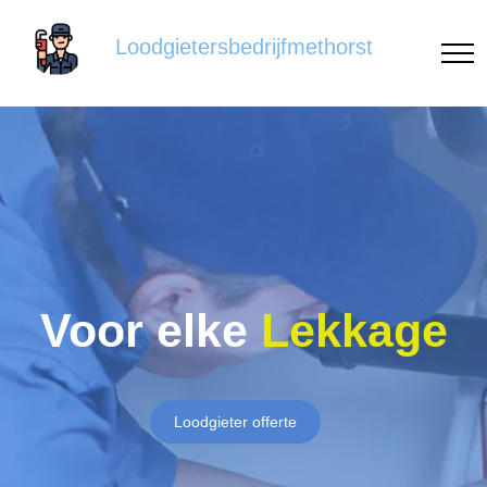
Loodgietersbedrijfmethorst
Voor elke
Lekkage
Loodgieter offerte