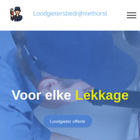
Loodgietersbedrijfmethorst
Voor elke
Lekkage
Loodgieter offerte