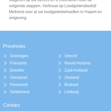
volgende stappen. Vertrouw op Loodgietersbedrijf
Methorst voor al uw loodgieterbehoeften in Hapert en
omgeving.
Provincies
Groningen
Utrecht
Friesland
Noord-Holland
Drenthe
Zuid-Holland
Overijssel
Zeeland
Flevoland
Brabant
Gelderland
Limburg
Contact