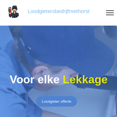
Loodgietersbedrijfmethorst
Voor elke
Lekkage
Loodgieter offerte