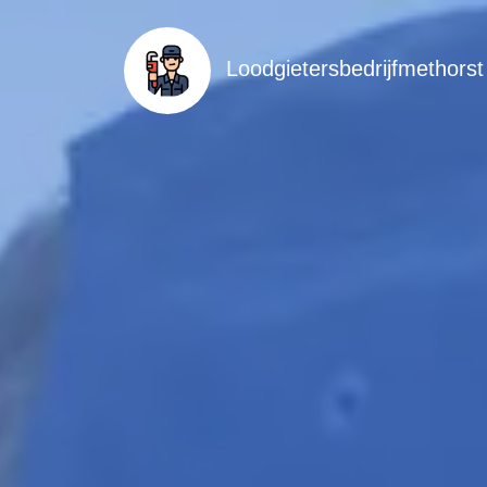
Loodgietersbedrijfmethorst